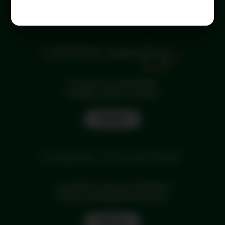
Programme de fidélité
Voyagez, gagnez, souriez !
Find out
La solution voyages d'affaires
Tarifs et avantages préférentiels.
Find out