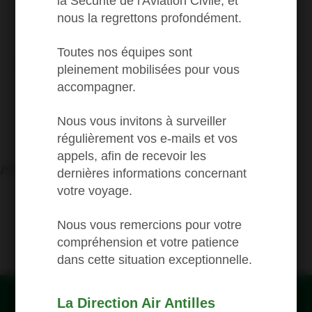
la Sécurité de l'Aviation Civile, et
376
nous la regrettons profondément.
Pointe-à-Pitre
Toutes nos équipes sont
Book a flight
pleinement mobilisées pour vous
accompagner.
Nous vous invitons à surveiller
régulièrement vos e-mails et vos
AFFICHER TOUS LES PRIX FIRST
appels, afin de recevoir les
/* FX OFFRE PARTENAIRE FIN*/
dernières informations concernant
votre voyage.
Nous vous remercions pour votre
compréhension et votre patience
dans cette situation exceptionnelle.
La Direction Air Antilles