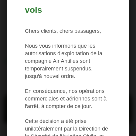
vols
Chers clients, chers passagers,
Nous vous informons que les
autorisations d'exploitation de la
compagnie Air Antilles sont
Les prix
First
temporairement suspendus,
jusqu'à nouvel ordre.
Regular fares and destinations
En conséquence, nos opérations
commerciales et aériennes sont à
l'arrêt, à compter de ce jour.
Cette décision a été prise
unilatéralement par la Direction de
Saint Barthelemy
One way from (1)