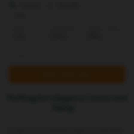
One way
Round trip
Adults
Children: 2-12
Babies: < 2 years
old
Nothing but elegance, luxury and
lazing ...
St. Barts, as it is commonly known, is a land where