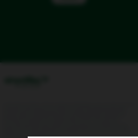
Conformément à l'article L.232-7 du code de sécurité intérieure, nous vous informons que les
transporteurs aériens peuvent être amenés à transmettre les données de réservation,
d'enregistrement et d'embarquement de leurs passagers (API/PNR) à l'administration
française, selon les modalités de traitement et pour les finalités fixées dans le décret n°
2014-1095 du 26 septembre 2014 modifié par le décret 2018/714 du 3 août 2018.
Les Données Personnelles communiquées sont nécessaires pour la réalisation de votre
voyage. Toute information détenue par la compagnie aérienne vous concernant ou celles
relatives à votre voyage peuvent être communiquées aux autorités de tout pays situé sur
votre itinéraire, si une telle loi le requiert.