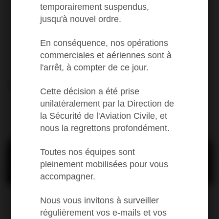
temporairement suspendus,
jusqu'à nouvel ordre.
En conséquence, nos opérations
commerciales et aériennes sont à
l'arrêt, à compter de ce jour.
Les prix
First
Cette décision a été prise
unilatéralement par la Direction de
la Sécurité de l'Aviation Civile, et
Regular fares and destinations
nous la regrettons profondément.
Toutes nos équipes sont
pleinement mobilisées pour vous
accompagner.
Saint-Barthélemy
One way from (1)
Nous vous invitons à surveiller
376
régulièrement vos e-mails et vos