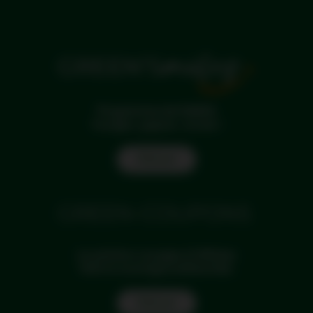
Programme de fidélité
Voyagez, gagnez, souriez !
Find out
La solution voyages d'affaires
Tarifs et avantages préférentiels.
Find out