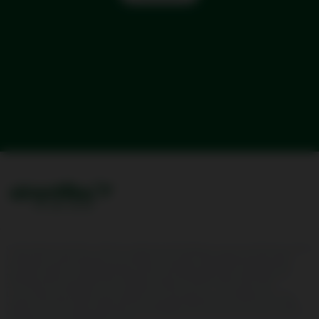
Conformément à l'article L.232-7 du code de sécurité intérieure, nous vous informons que les
transporteurs aériens peuvent être amenés à transmettre les données de réservation,
d'enregistrement et d'embarquement de leurs passagers (API/PNR) à l'administration
française, selon les modalités de traitement et pour les finalités fixées dans le décret n°
2014-1095 du 26 septembre 2014 modifié par le décret 2018/714 du 3 août 2018.
Les Données Personnelles communiquées sont nécessaires pour la réalisation de votre
voyage. Toute information détenue par la compagnie aérienne vous concernant ou celles
relatives à votre voyage peuvent être communiquées aux autorités de tout pays situé sur