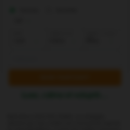
One way
Round trip
Adults
Children: 2-12
Babies: < 2 years
old
Luxe, calme et volupté…
Bienvenue à bord d'Air Antilles, la compagnie
aérienne qui vous conduit vers l'exclusivité tropicale
de Saint-Barthélemy, la perle des Antilles françaises.