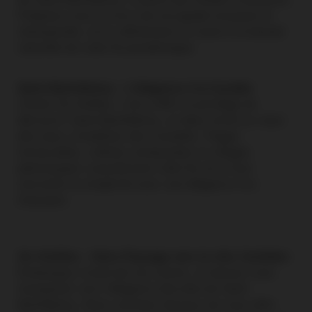
Préparez-vous à vivre une escapade luxueuse et
intemporelle, où le raffinement se marie à la beauté
naturelle de cette île paradisiaque.
Saint-Barthélemy : L'élégance à la Caraïbe
Choisir Air Antilles, c'est s'offrir le privilège de
découvrir Saint-Barthélemy, un bijou niché au cœur
des eaux cristallines des Caraïbes. Plages
immaculées, collines verdoyantes et villages
pittoresques caractérisent cette île où le luxe
rencontre la simplicité avec une élégance à la
française.
Air Antilles : Votre Passage vers le chic Caribéen
Embarquez à bord de nos avions, et laissez-vous
transporter vers l'élégance discrète de Saint-
Barthélemy. Nous sommes heureux de vous offrir