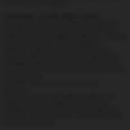
riche et d'aventures tropicales.
La Martinique : un jardin d'Éden Caribéen
Lorsque vous choisissez Air Antilles, vous optez pour
une expérience unique à destination de la Martinique.
Imaginez-vous sur des plages de sable blanc, caressées
par des eaux turquoise, à l'ombre de palmiers
majestueux. Explorez les marchés animés où les
saveurs exotiques vous invitent à un voyage culinaire
inoubliable. Plongez dans l'histoire fascinante de cette
île, où la culture créole et le charme français se marient
harmonieusement.
Air Antilles : votre passeport pour le paradis
Martiniquais.
À bord de ses avions confortables et modernes, Air
Antilles vous offre un voyage sans tracas vers la
Martinique. Nous sommes fiers de vous proposer des
vols directs vers Fort-de-France, la porte d'entrée vers
ce petit coin de paradis.