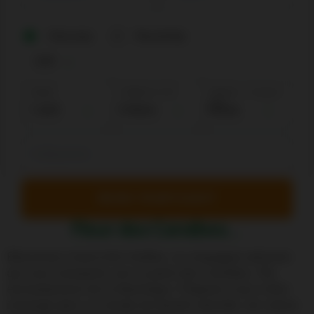
One way
Round trip
Adults
Children: 2-12
Babies: < 2 years
old
Fleur des Caraïbes...
Bienvenue à bord d'Air Antilles, la compagnie aérienne
qui vous transporte vers la perle des Caraïbes, l'île
enchanteresse de la Martinique. Préparez-vous à être
immergé dans un monde de beauté naturelle, de culture