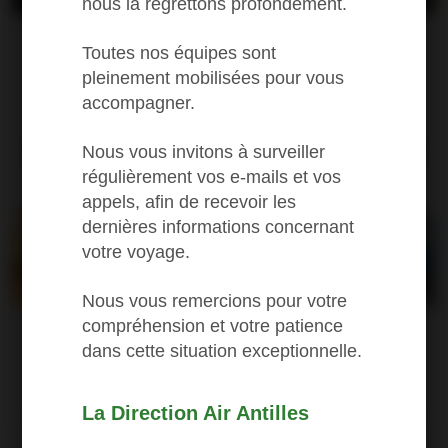
nous la regrettons profondément.
Fort-de-France
One way from (1)
Toutes nos équipes sont
149
pleinement mobilisées pour vous
accompagner.
Pointe-à-Pitre
Book a flight
Nous vous invitons à surveiller
régulièrement vos e-mails et vos
appels, afin de recevoir les
dernières informations concernant
votre voyage.
Nous vous remercions pour votre
compréhension et votre patience
Fort-de-France
One way from (1)
dans cette situation exceptionnelle.
292
St-Martin, Grand
La Direction Air Antilles
Case