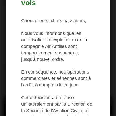
vols
vers l'évasion au cœur des Caraïbes.
Chers clients, chers passagers,
Nous vous informons que les
autorisations d'exploitation de la
compagnie Air Antilles sont
temporairement suspendus,
jusqu'à nouvel ordre.
Les prix
First
En conséquence, nos opérations
commerciales et aériennes sont à
Regular fares and destinations
l'arrêt, à compter de ce jour.
Cette décision a été prise
unilatéralement par la Direction de
la Sécurité de l'Aviation Civile, et