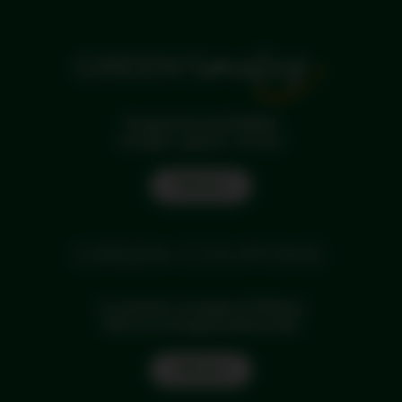
Programme de fidélité
Voyagez, gagnez, souriez !
Find out
La solution voyages d'affaires
Tarifs et avantages préférentiels.
Find out