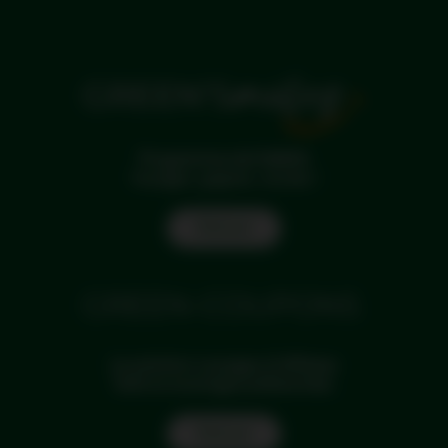
Programme de fidélité
Voyagez, gagnez, souriez !
Find out
La solution voyages d'affaires
Tarifs et avantages préférentiels.
Find out