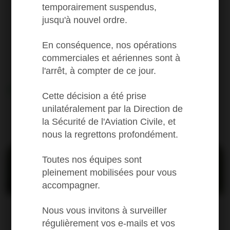
temporairement suspendus,
jusqu'à nouvel ordre.
En conséquence, nos opérations
commerciales et aériennes sont à
l'arrêt, à compter de ce jour.
Les prix
First
Cette décision a été prise
unilatéralement par la Direction de
la Sécurité de l'Aviation Civile, et
Regular fares and destinations
nous la regrettons profondément.
Toutes nos équipes sont
pleinement mobilisées pour vous
accompagner.
Saint-Barthélemy
One way from (1)
Nous vous invitons à surveiller
376
régulièrement vos e-mails et vos