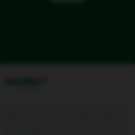
Conformément à l'article L.232-7 du code de sécurité intérieure, nous vous informons que les
transporteurs aériens peuvent être amenés à transmettre les données de réservation,
d'enregistrement et d'embarquement de leurs passagers (API/PNR) à l'administration
française, selon les modalités de traitement et pour les finalités fixées dans le décret n°
2014-1095 du 26 septembre 2014 modifié par le décret 2018/714 du 3 août 2018.
Les Données Personnelles communiquées sont nécessaires pour la réalisation de votre
voyage. Toute information détenue par la compagnie aérienne vous concernant ou celles
relatives à votre voyage peuvent être communiquées aux autorités de tout pays situé sur