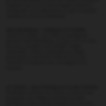
Préparez-vous à vivre une escapade luxueuse et
intemporelle, où le raffinement se marie à la beauté
naturelle de cette île paradisiaque.
Saint-Barthélemy : L'élégance à la Caraïbe
Choisir Air Antilles, c'est s'offrir le privilège de
découvrir Saint-Barthélemy, un bijou niché au cœur
des eaux cristallines des Caraïbes. Plages
immaculées, collines verdoyantes et villages
pittoresques caractérisent cette île où le luxe
rencontre la simplicité avec une élégance à la
française.
Air Antilles : Votre Passage vers le chic Caribéen
Embarquez à bord de nos avions, et laissez-vous
transporter vers l'élégance discrète de Saint-
Barthélemy. Nous sommes heureux de vous offrir