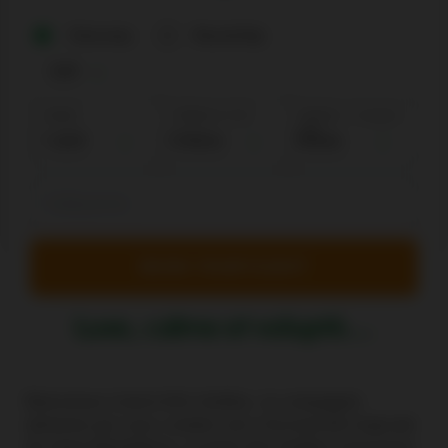
One way
Round trip
Adults
Children: 2-12
Babies: < 2 years
old
Luxe, calme et volupté…
Bienvenue à bord d'Air Antilles, la compagnie
aérienne qui vous conduit vers l'exclusivité tropicale
de Saint-Barthélemy, la perle des Antilles françaises.