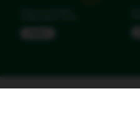
La s
Programme de fidélité
Tari
Voyagez, gagnez, souriez !
Find out
Conformément à l'article L.232-7 du code de sécurité intérieure, nous vous info
l'administration française, selon les modalités de traitement et pour les finalités
Les Données Personnelles communiquées sont nécessaires pour la réalisation de v
situé sur votre itinéraire, si une telle loi le requiert.