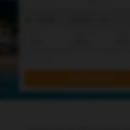
One way
Round trip
Adults
Children: 2-12
Babies:
Bienvenue à bord d'Air Antilles, la compagnie aér