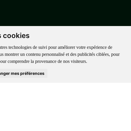
s cookies
utres technologies de suivi pour améliorer votre expérience de
ous montrer un contenu personnalisé et des publicités ciblées, pour
t pour comprendre la provenance de nos visiteurs.
nger mes préférences
ion, d'enregistrement et d'embarquement de leurs passagers (API/PNR) à
 2018.
latives à votre voyage peuvent être communiquées aux autorités de tout pays