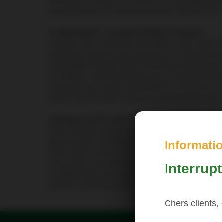
immergé dans un monde de beauté naturelle, de cul
La Martinique : un jardin d'Éden Caribéen
Lorsque vous choisissez Air Antilles, vous optez 
caressées par des eaux turquoise, à l'ombre de p
inoubliable. Plongez dans l'histoire fascinante de
Air Antilles : votre passeport pour le paradis Marti
À bord de ses avions confortables et modernes, Ai
directs vers Fort-de-France, la porte d'entrée vers 
L’aéroport de Fort-de-France Aimé Césaire : u
Votre aventure débute dès que vous posez le pie
fonctionnalité. Bénéficiez d'installations dernier 
Informati
Situé entre le bleu azur du ciel et les collines v
vous guider par notre équipe dévouée et préparez
Interrup
La Martinique vous attend avec ses plages paradis
réunit le confort du vol et la magie de la Martin
Chers clients,