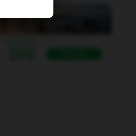
One way from (1)
292
Book a flight