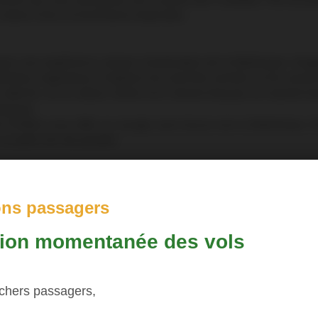
ture riche et d'aventures tropicales.
pour une expérience unique à destination de la Martinique. Ima
almiers majestueux. Explorez les marchés animés où les saveurs
 cette île, où la culture créole et le charme français se marient
niquais.
r Antilles vous offre un voyage sans tracas vers la Martinique
ce petit coin de paradis.
ne escale réinventée
d à l'aéroport de Fort-de-France Aimé Césaire. Récemment réno
cri, de boutiques sophistiquées, et d'une gastronomie locale qui a
ons passagers
erdoyantes, l'aéroport Aimé Césaire offre une première impression
-vous à être transporté vers un monde où le temps semble s'arrê
tion momentanée des vols
iaques, sa culture vivante et son accueil chaleureux. Choisisse
ique. Embarquez avec nous, et laissez-vous porter vers l'évasion
 chers passagers,