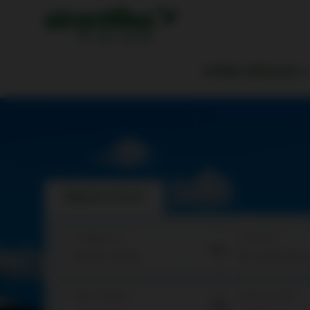
OFFRES SPÉCIALES
Réserver votre vol
Au départ de
Arrivée à
Date de départ
Date de retour