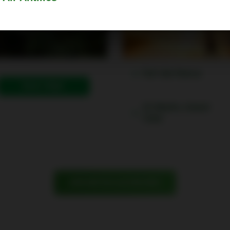
Fort-de-France
Book a flight
St-Martin, Grand
Case
AFFICHER TOUS LES PRIX FIRST