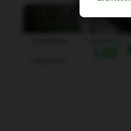
Fort-de-France
One way from (1)
149
Pointe-à-Pitre