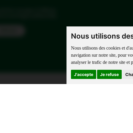
olution voyages d'affaires
fs et avantages préférentiels.
Find out
Nous utilisons de
Nous utilisons des cookies et d'a
navigation sur notre site, pour v
analyser le trafic de notre site e
J'accepte
Je refuse
Cha
rmons que les transporteurs aériens peuvent être amenés à transmettre les données de réservat
 fixées dans le décret n° 2014-1095 du 26 septembre 2014 modifié par le décret 2018/714 du 3 août
otre voyage. Toute information détenue par la compagnie aérienne vous concernant ou celles re