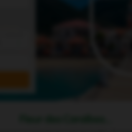
 < 2 years old
Fleur des Caraïbes...
ienne qui vous transporte vers la perle des Caraïbes, l'île ench