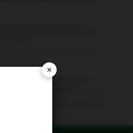
ginez-vous sur des plages de sable blanc,
 exotiques vous invitent à un voyage culinaire
 harmonieusement.
. Nous sommes fiers de vous proposer des vols
vé, cet aéroport moderne marie élégance et
nnonce déjà les délices à venir sur l'île.
 à la hauteur de la beauté martiniquaise. Laissez-
ter.
z Air Antilles et plongez dans une expérience qui
 au cœur des Caraïbes.