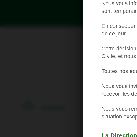
Nous vous info
sont temporai
En conséquence
de ce jour.
Cette décision 
Civile, et nou
Toutes nos éq
Nous vous invi
recevoir les d
Les prix
First
Nous vous rem
situation excep
La Direction