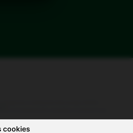
ion, d'enregistrement et d'embarquement de leurs passagers (API/PNR) à
 2018.
latives à votre voyage peuvent être communiquées aux autorités de tout pays
disponibles dans toutes les classes de réservation. A réserver dans la rubrique
oids de l'animal et du contenant n'excède pas 6 kg. Les chats et chiens doivent
s cookies
uvent varier selon votre pays de départ et de destination. Afin de vérifier les