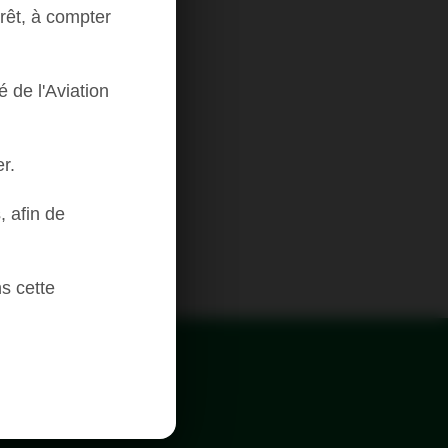
rêt, à compter
é de l'Aviation
r.
, afin de
s cette