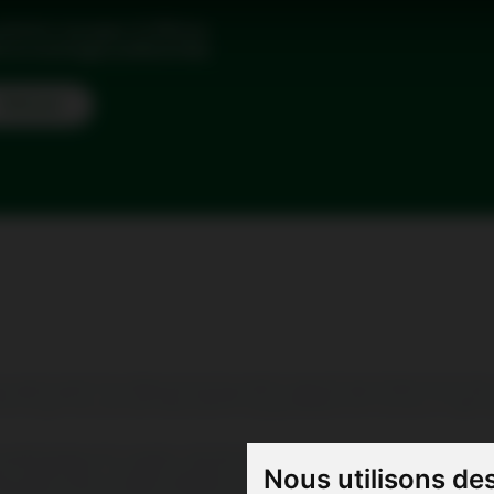
olution voyages d'affaires
fs et avantages préférentiels.
Find out
rmons que les transporteurs aériens peuvent être amenés à transmettre les données de réservat
 fixées dans le décret n° 2014-1095 du 26 septembre 2014 modifié par le décret 2018/714 du 3 août
otre voyage. Toute information détenue par la compagnie aérienne vous concernant ou celles re
des lignes de la compagnie. Tarifs disponibles sur le site airantilles.com et en agence. Tarifs 
u’à l’enregistrement. Les animaux autorisés à voyager en cabine sont les chiens et les chats. Le p
Nous utilisons de
 (caisses vendues en magasins spécialisés et animaleries). Les règles de transport des animaux pe