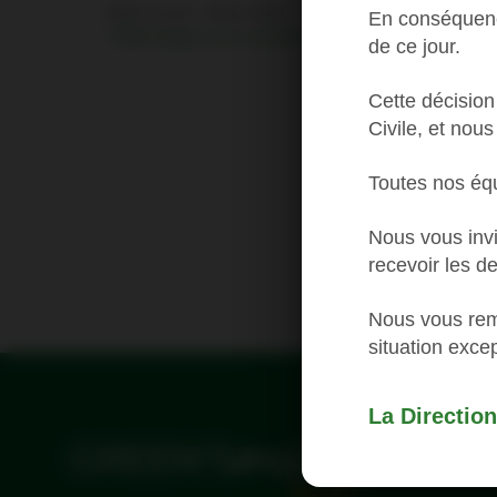
Mise à jour : Mars 2024
En conséquence
Télécharger nos conditions générales
de ce jour.
Cette décision 
Civile, et nou
Toutes nos éq
Nous vous invi
recevoir les d
Nous vous rem
situation excep
La Direction