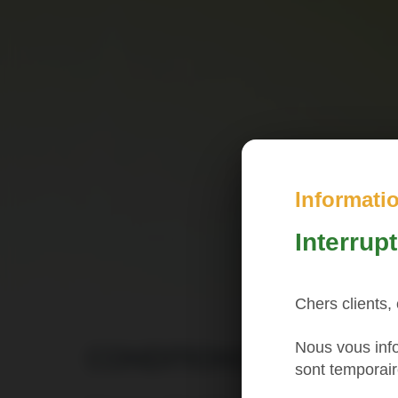
Informati
Interrup
Chers clients,
Nous vous info
CONDITIONS GÉNÉRALES 
sont temporai