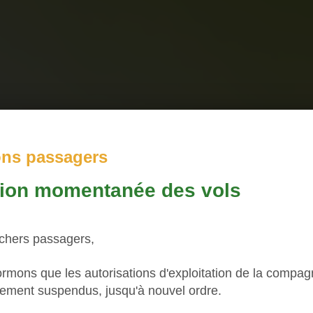
ons passagers
tion momentanée des vols
 chers passagers,
rmons que les autorisations d'exploitation de la compagni
DE VENTE ET DE TRANSPORT AI
rement suspendus, jusqu'à nouvel ordre.