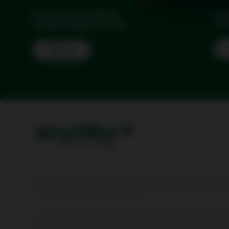
La s
Programme de fidélité
Tari
Voyagez, gagnez, souriez !
Find out
Conformément à l'article L.232-7 du code de sécurité intérieure, nous vous info
l'administration française, selon les modalités de traitement et pour les finalités
Les Données Personnelles communiquées sont nécessaires pour la réalisation de v
situé sur votre itinéraire, si une telle loi le requiert.
**Offre VOTRE COMPAGNON VOYAGE AVEC VOUS sous conditions : Valable sur l’ensemble 
"ajouter des options" et sélectionner " animal de compagnie à 9 €". Réservable jusq
être transportés dans une caisse homologuée et adaptée à la corpulence de l'animal