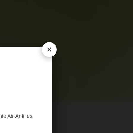
e Air Antilles
R ANTILLES